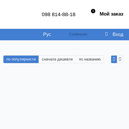
0
Мой заказ
098 814-88-18
Рус
Вход
Сравнение
по популярности
сначала дешевле
по названию