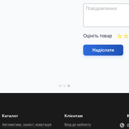
Оцініть товар
Надіслати
Каталог
Клієнтам
Автоматика, захист, комутація
Вхід до кабінету