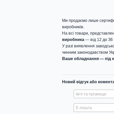
Ми продаємо лише сертифік
виробників.
На всі товари, представлен
виробника
— від 12 до 36 
У разі виявлення заводсько
чинним законодавством Укр
Ваше обладнання — під н
Новий відгук або комент