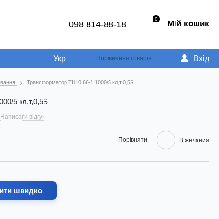
0
Мій кошик
098 814-88-18
Укр
Вхід
Порівняння товарів
рювання
Трансформатор ТШ 0,66-1 1000/5 кл,т,0,5S
00/5 кл,т,0,5S
Написати відгук
Порівняти
В желания
ити швидко