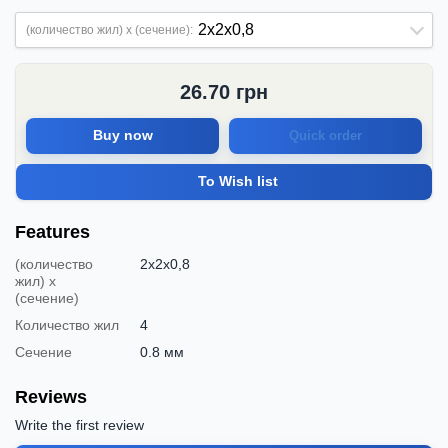
(количество жил) х (сечение):
26.70
грн
Buy now
Quick order
To Wish list
Features
(количество
2x2x0,8
жил) х
(сечение)
Количество жил
4
Сечение
0.8 мм
Reviews
Write the first review