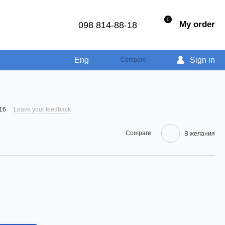
0
My order
098 814-88-18
Eng
Sign in
Compare
x16
Leave your feedback
Compare
В желания