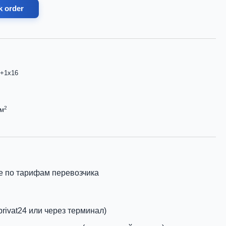
k order
5+1х16
2
мм
е по тарифам перевозчика
privat24 или через терминал)