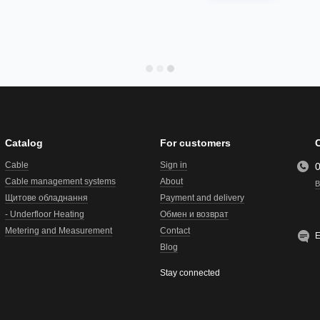
Catalog
For customers
Cable
Sign in
Cable management systems
About
B
Щитове обладнання
Payment and delivery
- Underfloor Heating
Обмен и возврат
Metering and Measurement
Contact
E
Blog
Stay connected