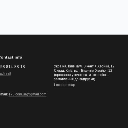
Contact info
098 814-88-18
Україна, Київ, вул. Вікентія Хвойки, 12
Склад: Київ, вул. Вікентія Хвойки, 12
ack call
(прохання уточнювати готовність
замовлення до відгрузки)
Location map
mail:
175.com.ua@gmail.com