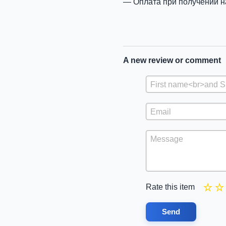
Оплата при получении н
A new review or comment
Rate this item
Send