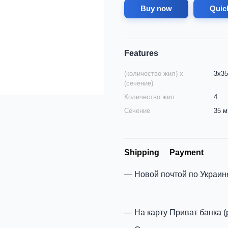
Buy now
Quic
Features
(количество жил) х
3х3
(сечение)
Количество жил
4
Сечение
35 
Shipping
Payment
Новой почтой по Украин
На карту Приват банка (