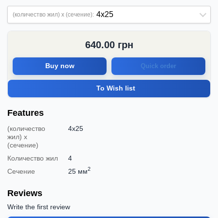
(количество жил) х (сечение):
640.00
грн
Buy now
Quick order
To Wish list
Features
(количество
4х25
жил) х
(сечение)
Количество жил
4
2
Сечение
25 мм
Reviews
Write the first review