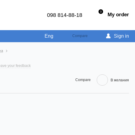
0
My order
098 814-88-18
Eng
Sign in
Compare
ka
ave your feedback
Compare
В желания