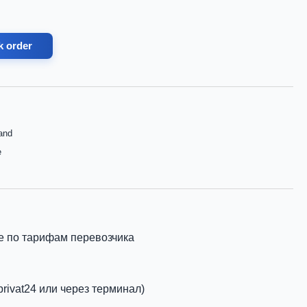
k order
and
e
е по тарифам перевозчика
privat24 или через терминал)