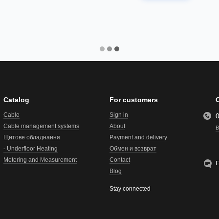
Catalog
For customers
Cable
Sign in
Cable management systems
About
B
Щитове обладнання
Payment and delivery
- Underfloor Heating
Обмен и возврат
Metering and Measurement
Contact
E
Blog
Stay connected