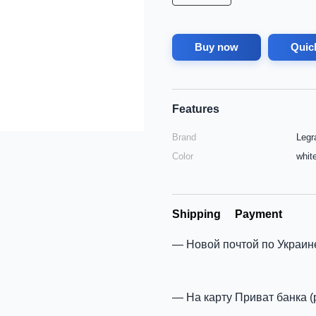
Buy now
Quic
Features
Brand
Legr
Color
whit
Shipping
Payment
Новой почтой по Украин
На карту Приват банка (