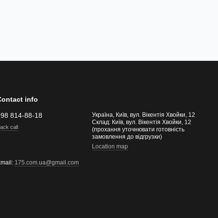
Contact info
098 814-88-18
Україна, Київ, вул. Вікентія Хвойки, 12
Склад: Київ, вул. Вікентія Хвойки, 12
ack call
(прохання уточнювати готовність
замовлення до відгрузки)
Location map
mail:
175.com.ua@gmail.com