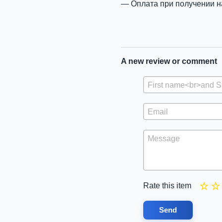
Оплата при получении н
A new review or comment
Rate this item
Send