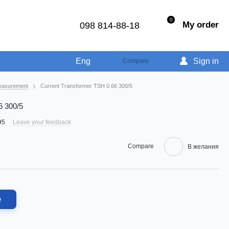
0
My order
098 814-88-18
Eng
Sign in
Compare
easurement
Current Transformer TSH 0.66 300/5
6 300/5
95
Leave your feedback
Compare
В желания
e