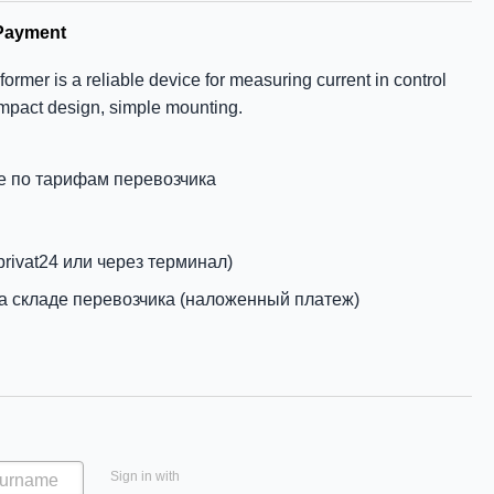
Payment
ormer is a reliable device for measuring current in control
ompact design, simple mounting.
е по тарифам перевозчика
privat24 или через терминал)
а складе перевозчика (наложенный платеж)
Sign in with