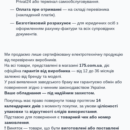
Privat24 або термінал самообслуговування.
Оплата при отриманні
— на складі перевізника
(накладений платіж).
Безготівковий розрахунок
— для юридичних осіб з
оформленням рахунку-фактури та всіх супровідних
документів.
Ми продаємо лише сертифіковану електротехнічну продукцію
від перевірених виробників.
На всі товари, представлені в магазині
175.com.ua
, діє
офіційна
гарантія від виробника
— від 12 до 36 місяців
залежно від бренду та моделі.
У разі виявлення заводського браку ми гарантуємо обмін або
повернення згідно з чинним законодавством України.
Ваше обладнання — під надійним захистом.
Покупець має право повернути товар протягом
14
календарних днів
з моменту покупки, за умови
цілісності
упаковки
та
відсутності слідів використання
.
Підставою для повернення є
товарний чек або номер
замовлення
.
❗ Виняток — товари, що були
виготовлені або поставлені