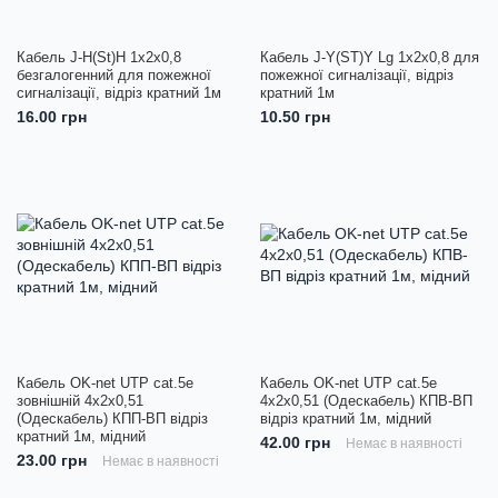
Кабель J-H(St)H 1x2x0,8
Кабель J-Y(ST)Y Lg 1x2x0,8 для
безгалогенний для пожежної
пожежної сигналізації, відріз
сигналізації, відріз кратний 1м
кратний 1м
16.00 грн
10.50 грн
Кабель OK-net UTP cat.5е
Кабель OK-net UTP cat.5e
зовнішній 4х2х0,51
4x2x0,51 (Одескабель) КПВ-ВП
(Одескабель) КПП-ВП відріз
відріз кратний 1м, мідний
кратний 1м, мідний
42.00 грн
Немає в наявності
23.00 грн
Немає в наявності