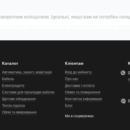
поворотним коліщатком. Ідеальні, якщо вам не потрібен склад
ти по днях тижня та часу доби. Забезпечують суттєву
екон
увати теплою підлогою віддалено через додаток на смартф
ператури
підлоги та/або повітря, що забезпечує точність та
Каталог
Клієнтам
справжньому
інтелектуальною
!
Автоматика, захист, комутація
Вхід до кабінету
Кабель
Про нас
П
Електрощити
Доставка і оплата
Системи для прокладки кабелю
Обмін та повернення
Щитове обладнання
Контактна інформація
Тепла підлога
Блог
Облік та вімірювання
Ми в соцмережах