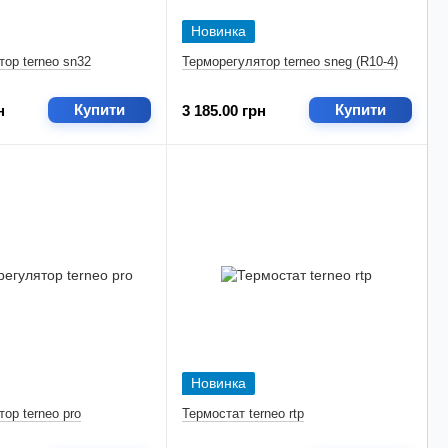
Новинка
ор terneo sn32
Терморегулятор terneo sneg (R10-4)
Купити
Купити
н
3 185.00 грн
Новинка
ор terneo pro
Термостат terneo rtp