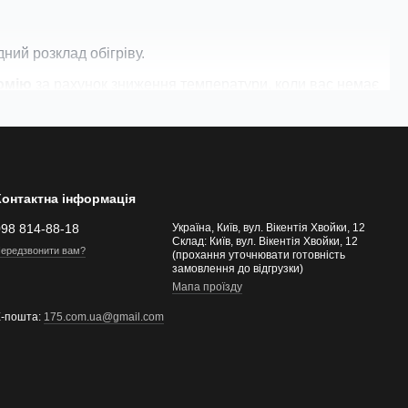
ний розклад обігріву.
омію
за рахунок зниження температури, коли вас немає
оні, інтегруються в систему
"Розумний дім"
та
 безпеку роботи. Оберіть терморегулятор, який зробить
Контактна інформація
098 814-88-18
Україна, Київ, вул. Вікентія Хвойки, 12
Склад: Київ, вул. Вікентія Хвойки, 12
ередзвонити вам?
(прохання уточнювати готовність
замовлення до відгрузки)
Мапа проїзду
Е-пошта:
175.com.ua@gmail.com