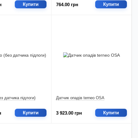
Купити
Купити
н
764.00 грн
ез датчика підлоги)
Датчик опадів terneo OSA
Купити
Купити
н
3 923.00 грн