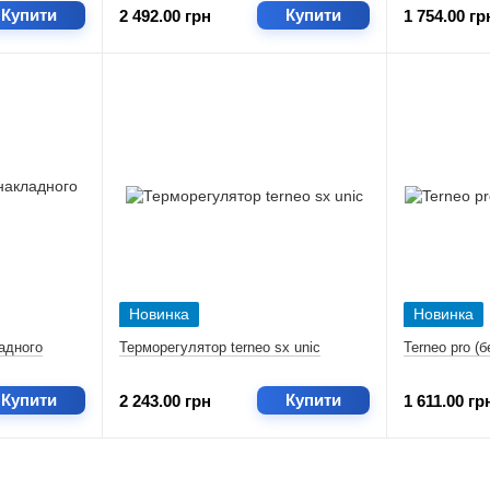
Купити
Купити
2 492.00 грн
1 754.00 гр
Новинка
Новинка
адного
Терморегулятор terneo sx unic
Terneo pro (б
Купити
Купити
2 243.00 грн
1 611.00 гр