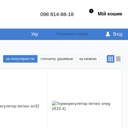
0
Мій кошик
098 814-88-18
Укр
Вхід
Порівняння товарів
за популярністю
спочатку дешевше
за назвою