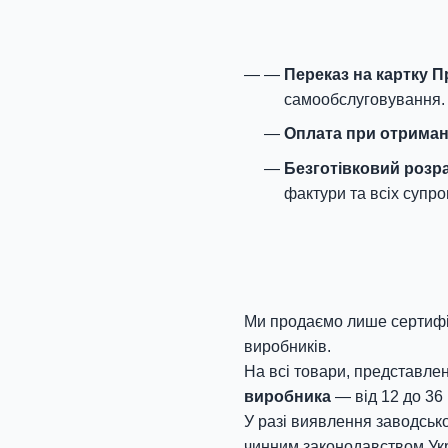
Переказ на картку 
самообслуговування.
Оплата при отриман
Безготівковий розр
фактури та всіх супро
Ми продаємо лише сертифік
виробників.
На всі товари, представлен
виробника
— від 12 до 36 
У разі виявлення заводсько
чинним законодавством Укр