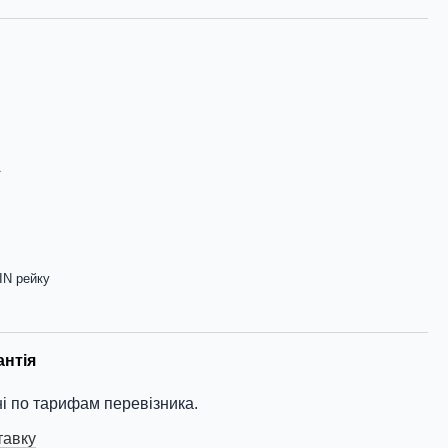
А
IN рейку
антія
і по тарифам перевізника.
тавку