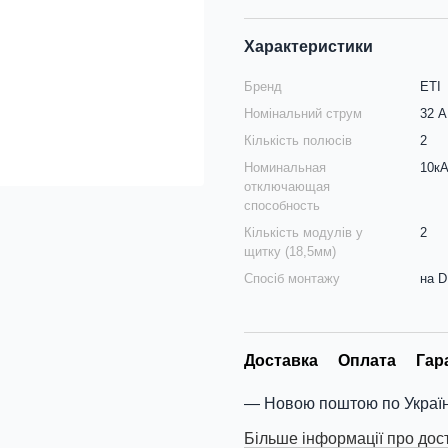
Характеристики
Бренд
ETI
Номінальний струм
32 А
Кількість полюсів
2
Номинальная
10к
отключающая
способность
Кількість модулів у
2
щитку (18,5мм)
Спосіб монтажу
на D
Доставка
Оплата
Гар
Новою поштою по Україн
Більше інформації про дос