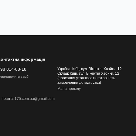
Контактна інформація
098 814-88-18
Україна, Київ, вул. Вікентія Хвойки, 12
Склад: Київ, вул. Вікентія Хвойки, 12
ередзвонити вам?
(прохання уточнювати готовність
замовлення до відгрузки)
Мапа проїзду
Е-пошта:
175.com.ua@gmail.com