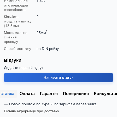
Номинальная
10кА
отключающая
способность
Кількість
2
модулів у щитку
(18,5мм)
2
Максимальне
25мм
січення
проводу
Спосіб монтажу
на DIN рейку
Відгуки
Додайте перший відгук
Написати відгук
ставка
Оплата
Гарантія
Повернення
Консульта
Новою поштою по Україні по тарифам перевізника.
Більше інформації про доставку