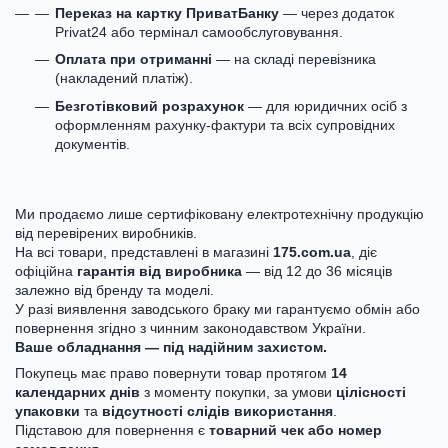
Переказ на картку ПриватБанку
— через додаток
Privat24 або термінал самообслуговування.
Оплата при отриманні
— на складі перевізника
(накладений платіж).
Безготівковий розрахунок
— для юридичних осіб з
оформленням рахунку-фактури та всіх супровідних
документів.
Ми продаємо лише сертифіковану електротехнічну продукцію
від перевірених виробників.
На всі товари, представлені в магазині
175.com.ua
, діє
офіційна
гарантія від виробника
— від 12 до 36 місяців
залежно від бренду та моделі.
У разі виявлення заводського браку ми гарантуємо обмін або
повернення згідно з чинним законодавством України.
Ваше обладнання — під надійним захистом.
Покупець має право повернути товар протягом
14
календарних днів
з моменту покупки, за умови
цілісності
упаковки
та
відсутності слідів використання
.
Підставою для повернення є
товарний чек або номер