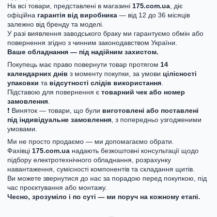
На всі товари, представлені в магазині
175.com.ua
, діє
офіційна
гарантія від виробника
— від 12 до 36 місяців
залежно від бренду та моделі.
У разі виявлення заводського браку ми гарантуємо обмін або
повернення згідно з чинним законодавством України.
Ваше обладнання — під надійним захистом.
Покупець має право повернути товар протягом
14
календарних днів
з моменту покупки, за умови
цілісності
упаковки
та
відсутності слідів використання
.
Підставою для повернення є
товарний чек або номер
замовлення
.
❗ Виняток — товари, що були
виготовлені або поставлені
під індивідуальне замовлення
, з попередньо узгодженими
умовами.
Ми не просто продаємо — ми допомагаємо обрати.
Фахівці
175.com.ua
надають безкоштовні консультації щодо
підбору електротехнічного обладнання, розрахунку
навантаження, сумісності компонентів та складання щитів.
Ви можете звернутися до нас за порадою перед покупкою, під
час проєктування або монтажу.
Чесно, зрозуміло і по суті — ми поруч на кожному етапі.