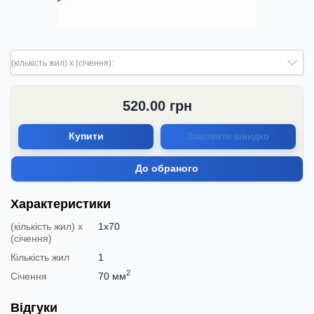
(кількість жил) х (січення):
520.00
грн
Купити
Замовити швидко
До обраного
Характеристики
(кількість жил) х
1х70
(січення)
Кількість жил
1
2
Січення
70 мм
Відгуки