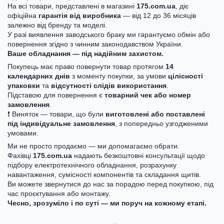
На всі товари, представлені в магазині
175.com.ua
, діє
офіційна
гарантія від виробника
— від 12 до 36 місяців
залежно від бренду та моделі.
У разі виявлення заводського браку ми гарантуємо обмін або
повернення згідно з чинним законодавством України.
Ваше обладнання — під надійним захистом.
Покупець має право повернути товар протягом
14
календарних днів
з моменту покупки, за умови
цілісності
упаковки
та
відсутності слідів використання
.
Підставою для повернення є
товарний чек або номер
замовлення
.
❗ Виняток — товари, що були
виготовлені або поставлені
під індивідуальне замовлення
, з попередньо узгодженими
умовами.
Ми не просто продаємо — ми допомагаємо обрати.
Фахівці
175.com.ua
надають безкоштовні консультації щодо
підбору електротехнічного обладнання, розрахунку
навантаження, сумісності компонентів та складання щитів.
Ви можете звернутися до нас за порадою перед покупкою, під
час проєктування або монтажу.
Чесно, зрозуміло і по суті — ми поруч на кожному етапі.