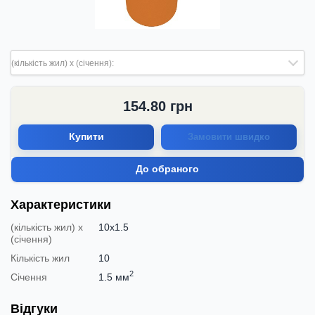
(кількість жил) х (січення):
154.80
грн
Купити
Замовити швидко
До обраного
Характеристики
(кількість жил) х
10х1.5
(січення)
Кількість жил
10
2
Січення
1.5 мм
Відгуки