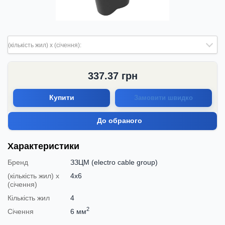
(кількість жил) х (січення):
337.37
грн
Купити
Замовити швидко
До обраного
Характеристики
Бренд
ЗЗЦМ (electro cable group)
(кількість жил) х
4х6
(січення)
Кількість жил
4
2
Січення
6 мм