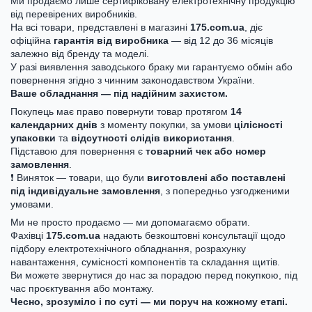
Ми продаємо лише сертифіковану електротехнічну продукцію
від перевірених виробників.
На всі товари, представлені в магазині
175.com.ua
, діє
офіційна
гарантія від виробника
— від 12 до 36 місяців
залежно від бренду та моделі.
У разі виявлення заводського браку ми гарантуємо обмін або
повернення згідно з чинним законодавством України.
Ваше обладнання — під надійним захистом.
Покупець має право повернути товар протягом
14
календарних днів
з моменту покупки, за умови
цілісності
упаковки
та
відсутності слідів використання
.
Підставою для повернення є
товарний чек або номер
замовлення
.
❗ Виняток — товари, що були
виготовлені або поставлені
під індивідуальне замовлення
, з попередньо узгодженими
умовами.
Ми не просто продаємо — ми допомагаємо обрати.
Фахівці
175.com.ua
надають безкоштовні консультації щодо
підбору електротехнічного обладнання, розрахунку
навантаження, сумісності компонентів та складання щитів.
Ви можете звернутися до нас за порадою перед покупкою, під
час проєктування або монтажу.
Чесно, зрозуміло і по суті — ми поруч на кожному етапі.