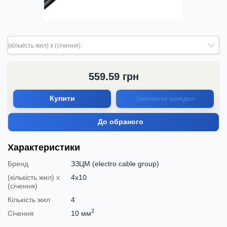
(кількість жил) х (січення):
559.59
грн
Купити
Замовити швидко
До обраного
Характеристики
Бренд
ЗЗЦМ (electro cable group)
(кількість жил) х
4х10
(січення)
Кількість жил
4
2
Січення
10 мм