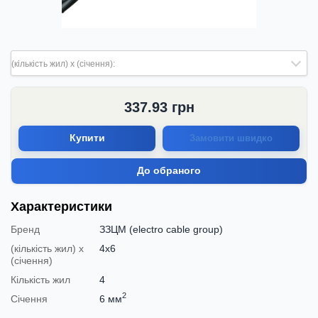
(кількість жил) х (січення):
337.93
грн
Купити
Замовити швидко
До обраного
Характеристики
Бренд
ЗЗЦМ (electro cable group)
(кількість жил) х
4х6
(січення)
Кількість жил
4
2
Січення
6 мм