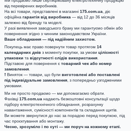
Ми продаємо лише сертифіковану електротехнічну продукцію
від перевірених виробників.
На всі товари, представлені в магазині
175.com.ua
, діє
офіційна
гарантія від виробника
— від 12 до 36 місяців
залежно від бренду та моделі.
У разі виявлення заводського браку ми гарантуємо обмін або
повернення згідно з чинним законодавством України.
Ваше обладнання — під надійним захистом.
Покупець має право повернути товар протягом
14
календарних днів
з моменту покупки, за умови
цілісності
упаковки
та
відсутності слідів використання
.
Підставою для повернення є
товарний чек або номер
замовлення
.
❗ Виняток — товари, що були
виготовлені або поставлені
під індивідуальне замовлення
, з попередньо узгодженими
умовами.
Ми не просто продаємо — ми допомагаємо обрати.
Фахівці
175.com.ua
надають безкоштовні консультації щодо
підбору електротехнічного обладнання, розрахунку
навантаження, сумісності компонентів та складання щитів.
Ви можете звернутися до нас за порадою перед покупкою, під
час проєктування або монтажу.
Чесно, зрозуміло і по суті — ми поруч на кожному етапі.