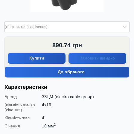
(кількість жил) х (січення):
890.74
грн
Купити
Замовити швидко
До обраного
Характеристики
Бренд
ЗЗЦМ (electro cable group)
(кількість жил) х
4х16
(січення)
Кількість жил
4
2
Січення
16 мм