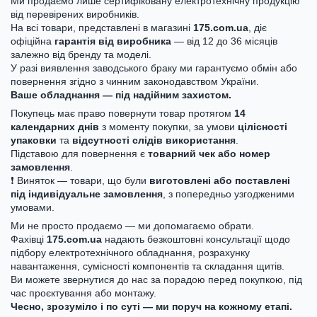
Ми продаємо лише сертифіковану електротехнічну продукцію
від перевірених виробників.
На всі товари, представлені в магазині
175.com.ua
, діє
офіційна
гарантія від виробника
— від 12 до 36 місяців
залежно від бренду та моделі.
У разі виявлення заводського браку ми гарантуємо обмін або
повернення згідно з чинним законодавством України.
Ваше обладнання — під надійним захистом.
Покупець має право повернути товар протягом
14
календарних днів
з моменту покупки, за умови
цілісності
упаковки
та
відсутності слідів використання
.
Підставою для повернення є
товарний чек або номер
замовлення
.
❗ Виняток — товари, що були
виготовлені або поставлені
під індивідуальне замовлення
, з попередньо узгодженими
умовами.
Ми не просто продаємо — ми допомагаємо обрати.
Фахівці
175.com.ua
надають безкоштовні консультації щодо
підбору електротехнічного обладнання, розрахунку
навантаження, сумісності компонентів та складання щитів.
Ви можете звернутися до нас за порадою перед покупкою, під
час проєктування або монтажу.
Чесно, зрозуміло і по суті — ми поруч на кожному етапі.