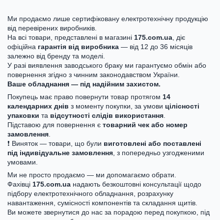
Ми продаємо лише сертифіковану електротехнічну продукцію
від перевірених виробників.
На всі товари, представлені в магазині
175.com.ua
, діє
офіційна
гарантія від виробника
— від 12 до 36 місяців
залежно від бренду та моделі.
У разі виявлення заводського браку ми гарантуємо обмін або
повернення згідно з чинним законодавством України.
Ваше обладнання — під надійним захистом.
Покупець має право повернути товар протягом
14
календарних днів
з моменту покупки, за умови
цілісності
упаковки
та
відсутності слідів використання
.
Підставою для повернення є
товарний чек або номер
замовлення
.
❗ Виняток — товари, що були
виготовлені або поставлені
під індивідуальне замовлення
, з попередньо узгодженими
умовами.
Ми не просто продаємо — ми допомагаємо обрати.
Фахівці
175.com.ua
надають безкоштовні консультації щодо
підбору електротехнічного обладнання, розрахунку
навантаження, сумісності компонентів та складання щитів.
Ви можете звернутися до нас за порадою перед покупкою, під