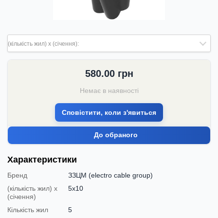
(кількість жил) х (січення):
580.00
грн
Немає в наявності
Сповістити, коли з'явиться
До обраного
Характеристики
Бренд
ЗЗЦМ (electro cable group)
(кількість жил) х
5х10
(січення)
Кількість жил
5