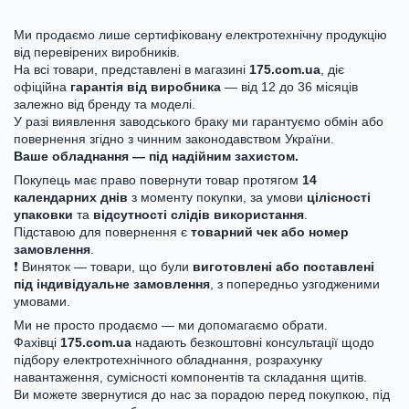
Ми продаємо лише сертифіковану електротехнічну продукцію
від перевірених виробників.
На всі товари, представлені в магазині
175.com.ua
, діє
офіційна
гарантія від виробника
— від 12 до 36 місяців
залежно від бренду та моделі.
У разі виявлення заводського браку ми гарантуємо обмін або
повернення згідно з чинним законодавством України.
Ваше обладнання — під надійним захистом.
Покупець має право повернути товар протягом
14
календарних днів
з моменту покупки, за умови
цілісності
упаковки
та
відсутності слідів використання
.
Підставою для повернення є
товарний чек або номер
замовлення
.
❗ Виняток — товари, що були
виготовлені або поставлені
під індивідуальне замовлення
, з попередньо узгодженими
умовами.
Ми не просто продаємо — ми допомагаємо обрати.
Фахівці
175.com.ua
надають безкоштовні консультації щодо
підбору електротехнічного обладнання, розрахунку
навантаження, сумісності компонентів та складання щитів.
Ви можете звернутися до нас за порадою перед покупкою, під