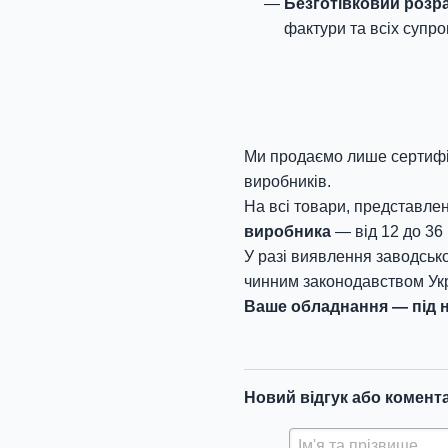
Безготівковий розр
фактури та всіх супро
Ми продаємо лише сертифік
виробників.
На всі товари, представлен
виробника
— від 12 до 36 
У разі виявлення заводсько
чинним законодавством Укр
Ваше обладнання — під н
Новий відгук або комент