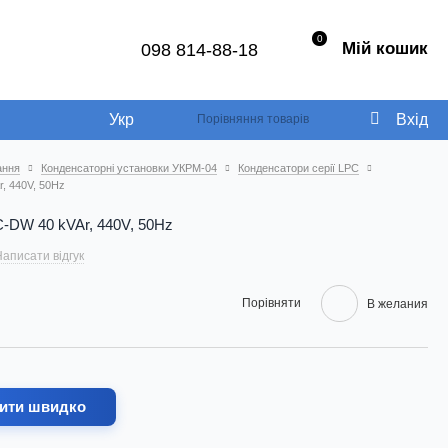
0
Мій кошик
098 814-88-18
Укр
Вхід
Порівняння товарів
ання
Конденсаторні установки УКРМ-04
Конденсатори серії LPC
, 440V, 50Hz
-DW 40 kVAr, 440V, 50Hz
аписати відгук
Порівняти
В желания
ити швидко