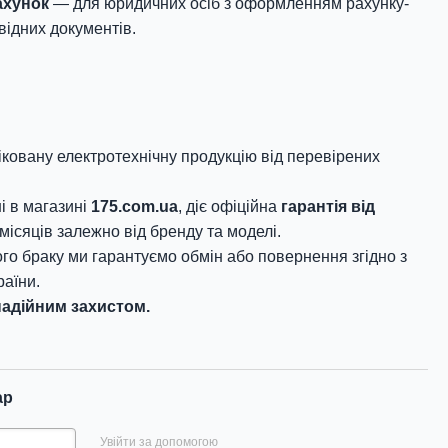
ахунок
— для юридичних осіб з оформленням рахунку-
відних документів.
овану електротехнічну продукцію від перевірених
і в магазині
175.com.ua
, діє офіційна
гарантія від
місяців залежно від бренду та моделі.
го браку ми гарантуємо обмін або повернення згідно з
аїни.
адійним захистом.
ар
Увійти за допомогою