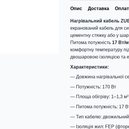
Опис
Доставка
Оплат
Нагрівальний кабель ZUBR
екранований кабель для си
цементну стяжку або у шар 
Питома потужність
17 Вт/м
комфортну температуру під
двошаровою ізоляцією та ек
Характеристики:
Довжина нагрівальної сек
Потужність: 170 Вт
Площа обігріву: 1–1,3 м²
Питома потужність: 17 В
Тип кабелю: двожильний
Ізоляція жил: FEP (фтор