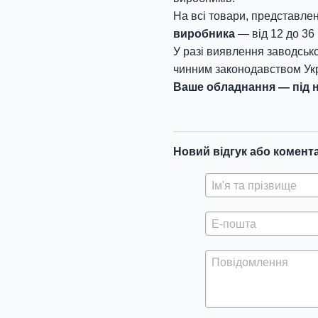
На всі товари, представлен
виробника
— від 12 до 36 
У разі виявлення заводсько
чинним законодавством Укр
Ваше обладнання — під н
Новий відгук або комент