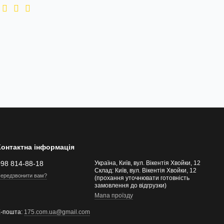
Контактна інформація
098 814-88-18
Україна, Київ, вул. Вікентія Хвойки, 12
Склад: Київ, вул. Вікентія Хвойки, 12
ередзвонити вам?
(прохання уточнювати готовність
замовлення до відгрузки)
Мапа проїзду
Е-пошта:
175.com.ua@gmail.com