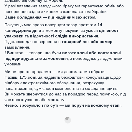
залежно від бренду та моделі.
У разі виявлення заводського браку ми гарантуємо обмін або
повернення згідно з чинним законодавством України.
Ваше обладнання — під надійним захистом.
Покупець має право повернути товар протягом
14
календарних днів
з моменту покупки, за умови
цілісності
упаковки
та
відсутності слідів використання
.
Підставою для повернення є
товарний чек або номер
замовлення
.
❗ Виняток — товари, що були
виготовлені або поставлені
під індивідуальне замовлення
, з попередньо узгодженими
умовами.
Ми не просто продаємо — ми допомагаємо обрати.
Фахівці
175.com.ua
надають безкоштовні консультації щодо
підбору електротехнічного обладнання, розрахунку
навантаження, сумісності компонентів та складання щитів.
Ви можете звернутися до нас за порадою перед покупкою, під
час проєктування або монтажу.
Чесно, зрозуміло і по суті — ми поруч на кожному етапі.