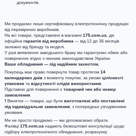
документів.
Ми продаємо лише сертифіковану електротехнічну продукцію
від перевірених виробників.
На всі товари, представлені в магазині
175.com.ua
, діє
офіційна
гарантія від виробника
— від 12 до 36 місяців
залежно від бренду та моделі.
У разі виявлення заводського браку ми гарантуємо обмін або
повернення згідно з чинним законодавством України.
Ваше обладнання — під надійним захистом.
Покупець має право повернути товар протягом
14
календарних днів
з моменту покупки, за умови
цілісності
упаковки
та
відсутності слідів використання
.
Підставою для повернення є
товарний чек або номер
замовлення
.
❗ Виняток — товари, що були
виготовлені або поставлені
під індивідуальне замовлення
, з попередньо узгодженими
умовами.
Ми не просто продаємо — ми допомагаємо обрати.
Фахівці
175.com.ua
надають безкоштовні консультації щодо
підбору електротехнічного обладнання, розрахунку