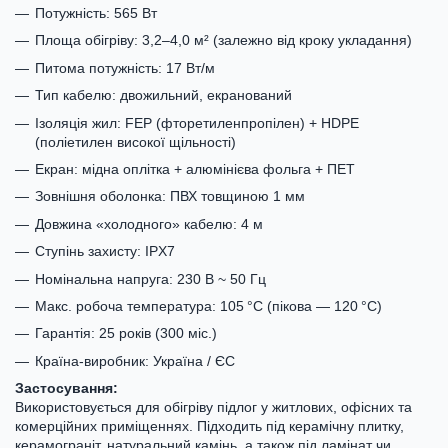
Потужність: 565 Вт
Площа обігріву: 3,2–4,0 м² (залежно від кроку укладання)
Питома потужність: 17 Вт/м
Тип кабелю: двожильний, екранований
Ізоляція жил: FEP (фторетиленпропілен) + HDPE
(поліетилен високої щільності)
Екран: мідна оплітка + алюмінієва фольга + ПЕТ
Зовнішня оболонка: ПВХ товщиною 1 мм
Довжина «холодного» кабелю: 4 м
Ступінь захисту: IPX7
Номінальна напруга: 230 В ~ 50 Гц
Макс. робоча температура: 105 °C (пікова — 120 °C)
Гарантія: 25 років (300 міс.)
Країна-виробник: Україна / ЄС
Застосування:
Використовується для обігріву підлог у житлових, офісних та
комерційних приміщеннях. Підходить під керамічну плитку,
керамограніт, натуральний камінь, а також під ламінат чи