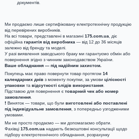
документів.
Ми продаємо лише сертифіковану електротехнічну продукцію
від перевірених виробників.
На всі товари, представлені в магазині
175.com.ua
, діє
офіційна
гарантія від виробника
— від 12 до 36 місяців
залежно від бренду та моделі.
У разі виявлення заводського браку ми гарантуємо обмін або
повернення згідно з чинним законодавством України.
Ваше обладнання — під надійним захистом.
Покупець має право повернути товар протягом
14
календарних днів
з моменту покупки, за умови
цілісності
упаковки
та
відсутності слідів використання
.
Підставою для повернення є
товарний чек або номер
замовлення
.
❗ Виняток — товари, що були
виготовлені або поставлені
під індивідуальне замовлення
, з попередньо узгодженими
умовами.
Ми не просто продаємо — ми допомагаємо обрати.
Фахівці
175.com.ua
надають безкоштовні консультації щодо
підбору електротехнічного обладнання, розрахунку