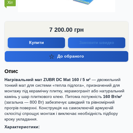
Хіт
7 200.00
грн
Купити
Замовити швидко
До обраного
Опис
Нагрівальний мат ZUBR DC Mat 160 / 5 м²
— двожильний
тонкий мат для системи «тепла підлога», призначений для
монтажу під керамічну плитку, керамограніт або натуральний
камінь у шар плиткового клею. Питома потужність
160 Вт/м²
(загальна — 800 Вт) забезпечує швидкий та рівномірний
прогрів поверхні. Конструкція на самоклеючій армуючій
склосітці спрощує монтаж і виключає необхідність підбору
кроку укладання.
Характеристики: