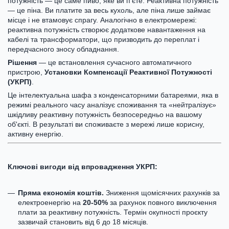
потужність — це саме пиво, яке ви п'єте. Реактивна потужність
— це піна. Ви платите за весь кухоль, але піна лише займає
місце і не втамовує спрагу. Аналогічно в електромережі:
реактивна потужність створює додаткове навантаження на
кабелі та трансформатори, що призводить до переплат і
передчасного зносу обладнання.
Рішення
— це встановлення сучасного автоматичного
пристрою,
Установки Компенсації Реактивної Потужності
(УКРП)
.
Це інтелектуальна шафа з конденсаторними батареями, яка в
режимі реального часу аналізує споживання та «нейтралізує»
шкідливу реактивну потужність безпосередньо на вашому
об'єкті. В результаті ви споживаєте з мережі лише корисну,
активну енергію.
Ключові вигоди від впровадження УКРП:
Пряма економія коштів.
Зниження щомісячних рахунків за
електроенергію на
20-50%
за рахунок повного виключення
плати за реактивну потужність. Термін окупності проєкту
зазвичай становить від 6 до 18 місяців.