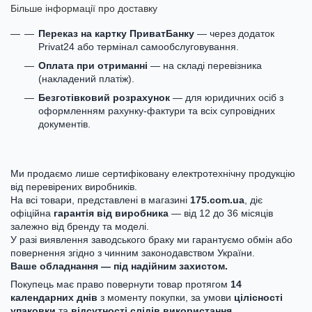
Більше інформації про доставку
Переказ на картку ПриватБанку
— через додаток
Privat24 або термінал самообслуговування.
Оплата при отриманні
— на складі перевізника
(накладений платіж).
Безготівковий розрахунок
— для юридичних осіб з
оформленням рахунку-фактури та всіх супровідних
документів.
Ми продаємо лише сертифіковану електротехнічну продукцію
від перевірених виробників.
На всі товари, представлені в магазині
175.com.ua
, діє
офіційна
гарантія від виробника
— від 12 до 36 місяців
залежно від бренду та моделі.
У разі виявлення заводського браку ми гарантуємо обмін або
повернення згідно з чинним законодавством України.
Ваше обладнання — під надійним захистом.
Покупець має право повернути товар протягом
14
календарних днів
з моменту покупки, за умови
цілісності
упаковки
та
відсутності слідів використання
.