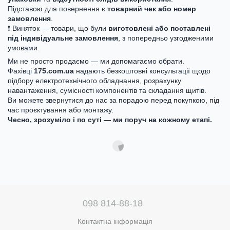
Підставою для повернення є
товарний чек або номер
замовлення
.
❗ Виняток — товари, що були
виготовлені або поставлені
під індивідуальне замовлення
, з попередньо узгодженими
умовами.
Ми не просто продаємо — ми допомагаємо обрати.
Фахівці
175.com.ua
надають безкоштовні консультації щодо
підбору електротехнічного обладнання, розрахунку
навантаження, сумісності компонентів та складання щитів.
Ви можете звернутися до нас за порадою перед покупкою, під
час проєктування або монтажу.
Чесно, зрозуміло і по суті — ми поруч на кожному етапі.
098 814-88-18
Контактна інформація