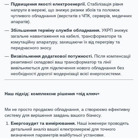
Підвищення якості електроенергії.
Стабілізація рівня
напруги в мережі, що знижує ризики збоїв та поломок
чутливого обладнання (верстатів з ЧПК, серверів, медичних
апаратів).
Збільшення терміну служби обладнання.
УКРП знижує
загальне навантаження на кабелі, трансформатори та
комутаційну апаратуру, захищаючи їх від перегріву та
передчасного зносу.
Визвільнення додаткової потужності.
Після компенсації
реактивної складової ваш трансформатор та лінії
вивільняються для підключення нового обладнання без
необхідності дорогої модернізації всієї енергосистеми.
Наш підхід: комплексне рішення «під ключ»
Ми не просто продаємо обладнання, а створюємо ефективну
систему для вирішення завдань вашого бізнесу.
Енергоаудит та вимірювання.
Наші інженери проводять
детальний аналіз вашої електромережі для точного
визначення параметрів майбутньої установки.