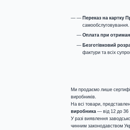
Переказ на картку 
самообслуговування.
Оплата при отриман
Безготівковий розр
фактури та всіх супро
Ми продаємо лише сертифік
виробників.
На всі товари, представлен
виробника
— від 12 до 36 
У разі виявлення заводсько
чинним законодавством Укр