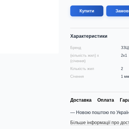
Купити
Замов
Характеристики
Бренд
ЗЗЦМ
(кількість жил) х
2х1
(січення)
Кількість жил
2
Січення
1 м
Доставка
Оплата
Гар
Новою поштою по Україн
Більше інформації про дос