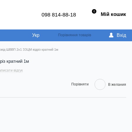
0
Мій кошик
098 814-88-18
Укр
Вхід
Порівняння товарів
овід ШВВП 2х1 ЗЗЦМ відріз кратний 1м
із кратний 1м
писати відгук
Порівняти
В желания