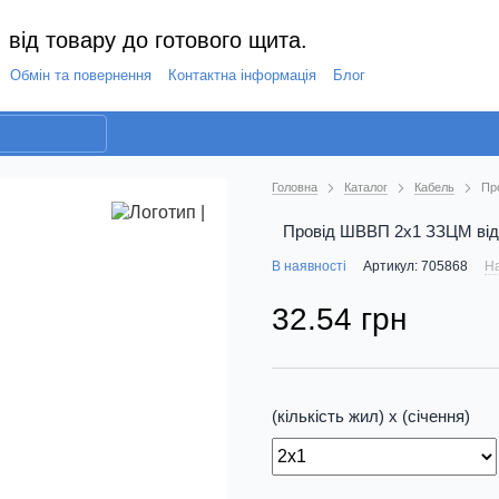
 від товару до готового щита.
Обмін та повернення
Контактна інформація
Блог
Головна
Каталог
Кабель
Пр
Провід ШВВП 2х1 ЗЗЦМ відр
В наявності
Артикул: 705868
На
32.54 грн
(кількість жил) х (січення)