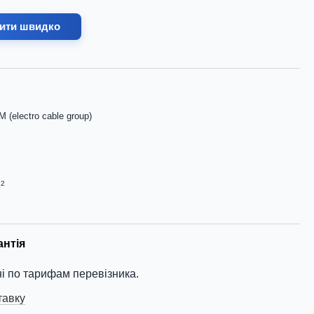
ити швидко
 (electro cable group)
2
м
антія
і по тарифам перевізника.
тавку