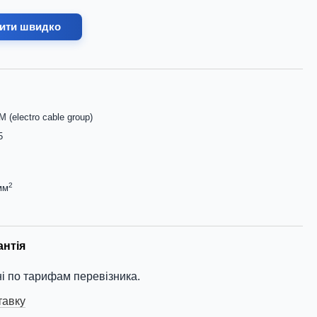
ити швидко
 (electro cable group)
5
2
мм
антія
і по тарифам перевізника.
тавку