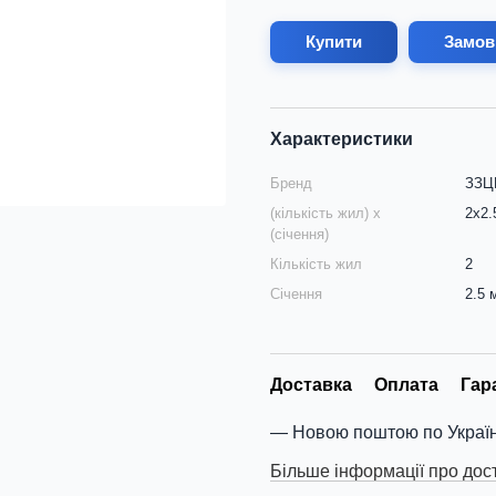
Купити
Замов
Характеристики
Бренд
ЗЗЦМ
(кількість жил) х
2х2.
(січення)
Кількість жил
2
Січення
2.5 
Доставка
Оплата
Гар
Новою поштою по Україн
Більше інформації про дос