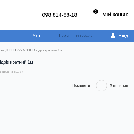
0
Мій кошик
098 814-88-18
Укр
Вхід
Порівняння товарів
овід ШВВП 2х2.5 ЗЗЦМ відріз кратний 1м
дріз кратний 1м
писати відгук
Порівняти
В желания