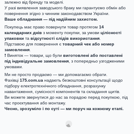
залежно від бренду та моделі.
У разі виявлення заводського браку ми гарантуємо обмін або
повернення згідно з чинним законодавством України.
Ваше обладнання — під надійним захистом.
Покупець має право повернути товар протягом
14
календарних днів
з моменту покупки, за умови
цілісності
упаковки
та
відсутності слідів використання
.
Підставою для повернення є
товарний чек або номер
замовлення
.
❗ Виняток — товари, що були
виготовлені або поставлені
під індивідуальне замовлення
, з попередньо узгодженими
умовами.
Ми не просто продаємо — ми допомагаємо обрати.
Фахівці
175.com.ua
надають безкоштовні консультації щодо
підбору електротехнічного обладнання, розрахунку
навантаження, сумісності компонентів та складання щитів.
Ви можете звернутися до нас за порадою перед покупкою, під
час проєктування або монтажу.
Чесно, зрозуміло і по суті — ми поруч на кожному етапі.