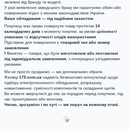
залежно від бренду та моделі.
У разі виявлення заводського браку ми гарантуємо обмін або
повернення згідно з чинним законодавством України.
Ваше обладнання — під надійним захистом.
Покупець має право повернути товар протягом
14
календарних днів
з моменту покупки, за умови
цілісності
упаковки
та
відсутності слідів використання
.
Підставою для повернення є
товарний чек або номер
замовлення
.
❗ Виняток — товари, що були
виготовлені або поставлені
під індивідуальне замовлення
, з попередньо узгодженими
умовами.
Ми не просто продаємо — ми допомагаємо обрати.
Фахівці
175.com.ua
надають безкоштовні консультації щодо
підбору електротехнічного обладнання, розрахунку
навантаження, сумісності компонентів та складання щитів.
Ви можете звернутися до нас за порадою перед покупкою, під
час проєктування або монтажу.
Чесно, зрозуміло і по суті — ми поруч на кожному етапі.