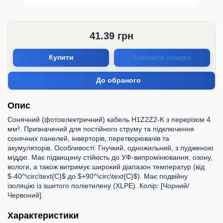
41.39
грн
Купити
Замовити швидко
До обраного
Опис
Сонячний (фотоелектричний) кабель H1Z2Z2-K з перерізом 4
мм². Призначений для постійного струму та підключення
сонячних панелей, інверторів, перетворювачів та
акумуляторів. Особливості: Гнучкий, одножильний, з лудженою
міддю. Має підвищену стійкість до УФ-випромінювання, озону,
вологи, а також витримує широкий діапазон температур (від
$-40^\circ\text{C}$ до $+90^\circ\text{C}$). Має подвійну
ізоляцію із зшитого поліетилену (XLPE). Колір: [Чорний/
Червоний].
Характеристики