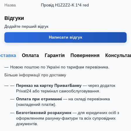
Назва
Провід H1Z2Z2-K 1*4 red
Відгуки
Додайте перший відгук
Написати відгук
ставка
Оплата
Гарантія
Повернення
Консульта
Новою поштою по Україні по тарифам перевізника.
Більше інформації про доставку
Переказ на картку ПриватБанку
— через додаток
Privat24 або термінал самообслуговування.
Оплата при отриманні
— на складі перевізника
(накладений платіж).
Безготівковий розрахунок
— для юридичних осіб з
оформленням рахунку-фактури та всіх супровідних
документів.