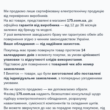
Ми продаємо лише сертифіковану електротехнічну продукцію
від перевірених виробників.
На всі товари, представлені в магазині
175.com.ua
, діє
офіційна
гарантія від виробника
— від 12 до 36 місяців
залежно від бренду та моделі.
У разі виявлення заводського браку ми гарантуємо обмін або
повернення згідно з чинним законодавством України.
Ваше обладнання — під надійним захистом.
Покупець має право повернути товар протягом
14
календарних днів
з моменту покупки, за умови
цілісності
упаковки
та
відсутності слідів використання
.
Підставою для повернення є
товарний чек або номер
замовлення
.
❗ Виняток — товари, що були
виготовлені або поставлені
під індивідуальне замовлення
, з попередньо узгодженими
умовами.
Ми не просто продаємо — ми допомагаємо обрати.
Фахівці
175.com.ua
надають безкоштовні консультації щодо
підбору електротехнічного обладнання, розрахунку
навантаження, сумісності компонентів та складання щитів.
Ви можете звернутися до нас за порадою перед покупкою, під