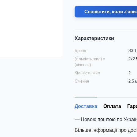
Сповістити, коли з'яви
Характеристики
Бренд
ЗЗЦМ
(кількість жил) х
2х2.
(січення)
Кількість жил
2
Січення
2.5 
Доставка
Оплата
Гар
Новою поштою по Україн
Більше інформації про дос