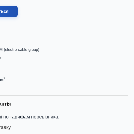
ться
 (electro cable group)
5
2
мм
антія
і по тарифам перевізника.
тавку