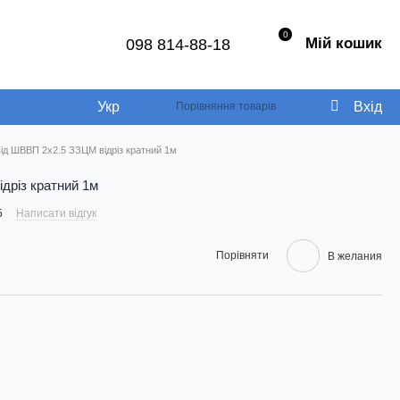
0
Мій кошик
098 814-88-18
Укр
Вхід
Порівняння товарів
ід ШВВП 2х2.5 ЗЗЦМ відріз кратний 1м
дріз кратний 1м
5
Написати відгук
Порівняти
В желания