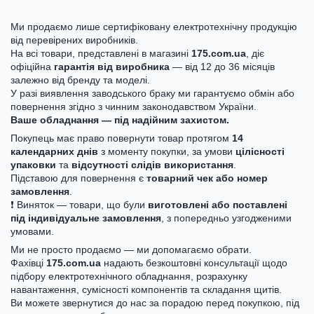
Ми продаємо лише сертифіковану електротехнічну продукцію
від перевірених виробників.
На всі товари, представлені в магазині
175.com.ua
, діє
офіційна
гарантія від виробника
— від 12 до 36 місяців
залежно від бренду та моделі.
У разі виявлення заводського браку ми гарантуємо обмін або
повернення згідно з чинним законодавством України.
Ваше обладнання — під надійним захистом.
Покупець має право повернути товар протягом
14
календарних днів
з моменту покупки, за умови
цілісності
упаковки
та
відсутності слідів використання
.
Підставою для повернення є
товарний чек або номер
замовлення
.
❗ Виняток — товари, що були
виготовлені або поставлені
під індивідуальне замовлення
, з попередньо узгодженими
умовами.
Ми не просто продаємо — ми допомагаємо обрати.
Фахівці
175.com.ua
надають безкоштовні консультації щодо
підбору електротехнічного обладнання, розрахунку
навантаження, сумісності компонентів та складання щитів.
Ви можете звернутися до нас за порадою перед покупкою, під