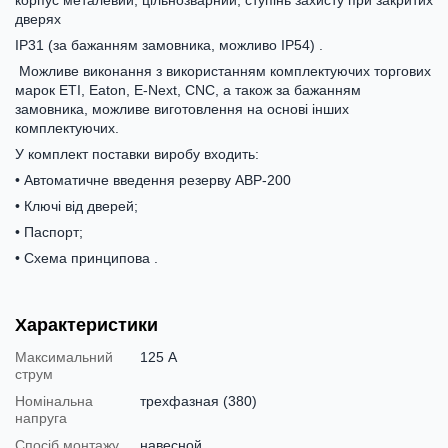
дверях
IP31 (за бажанням замовника, можливо IP54) .
Можливе виконання з використанням комплектуючих торгових
марок ЕТІ, Eaton, E-Next, CNC, а також за бажанням
замовника, можливе виготовлення на основі інших
комплектуючих.
У комплект поставки виробу входить:
• Автоматичне введення резерву АВР-200
• Ключі від дверей;
• Паспорт;
• Схема принципова .
Характеристики
Максимальний
125 А
струм
Номінальна
трехфазная (380)
напруга
Спосіб монтажу
навесной