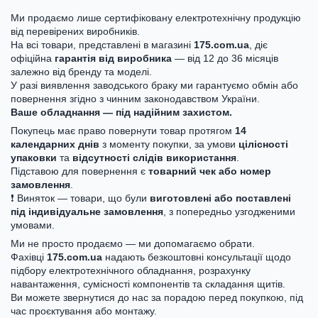
Ми продаємо лише сертифіковану електротехнічну продукцію
від перевірених виробників.
На всі товари, представлені в магазині
175.com.ua
, діє
офіційна
гарантія від виробника
— від 12 до 36 місяців
залежно від бренду та моделі.
У разі виявлення заводського браку ми гарантуємо обмін або
повернення згідно з чинним законодавством України.
Ваше обладнання — під надійним захистом.
Покупець має право повернути товар протягом
14
календарних днів
з моменту покупки, за умови
цілісності
упаковки
та
відсутності слідів використання
.
Підставою для повернення є
товарний чек або номер
замовлення
.
❗ Виняток — товари, що були
виготовлені або поставлені
під індивідуальне замовлення
, з попередньо узгодженими
умовами.
Ми не просто продаємо — ми допомагаємо обрати.
Фахівці
175.com.ua
надають безкоштовні консультації щодо
підбору електротехнічного обладнання, розрахунку
навантаження, сумісності компонентів та складання щитів.
Ви можете звернутися до нас за порадою перед покупкою, під
час проєктування або монтажу.