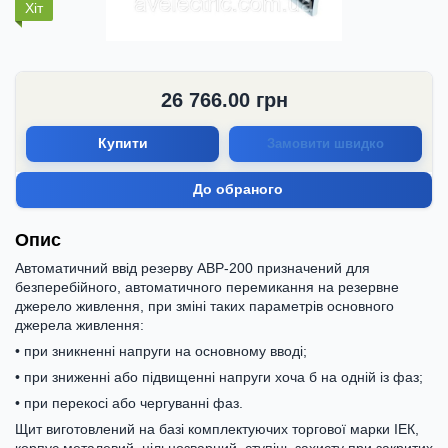
Хіт
26 766.00
грн
Купити
Замовити швидко
До обраного
Опис
Автоматичний ввід резерву АВР-200 призначений для
безперебійного, автоматичного перемикання на резервне
джерело живлення, при зміні таких параметрів основного
джерела живлення:
• при зникненні напруги на основному вводі;
• при зниженні або підвищенні напруги хоча б на одній із фаз;
• при перекосі або чергуванні фаз.
Щит виготовлений на базі комплектуючих торгової марки ІЕК,
корпус металевий, цільнозварний, ступінь захисту при закритих