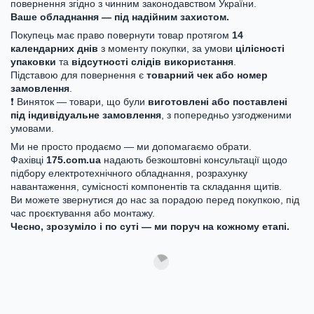
повернення згідно з чинним законодавством України.
Ваше обладнання — під надійним захистом.
Покупець має право повернути товар протягом
14
календарних днів
з моменту покупки, за умови
цілісності
упаковки
та
відсутності слідів використання
.
Підставою для повернення є
товарний чек або номер
замовлення
.
❗ Виняток — товари, що були
виготовлені або поставлені
під індивідуальне замовлення
, з попередньо узгодженими
умовами.
Ми не просто продаємо — ми допомагаємо обрати.
Фахівці
175.com.ua
надають безкоштовні консультації щодо
підбору електротехнічного обладнання, розрахунку
навантаження, сумісності компонентів та складання щитів.
Ви можете звернутися до нас за порадою перед покупкою, під
час проєктування або монтажу.
Чесно, зрозуміло і по суті — ми поруч на кожному етапі.