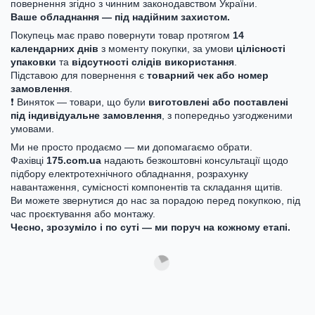
повернення згідно з чинним законодавством України.
Ваше обладнання — під надійним захистом.
Покупець має право повернути товар протягом
14
календарних днів
з моменту покупки, за умови
цілісності
упаковки
та
відсутності слідів використання
.
Підставою для повернення є
товарний чек або номер
замовлення
.
❗ Виняток — товари, що були
виготовлені або поставлені
під індивідуальне замовлення
, з попередньо узгодженими
умовами.
Ми не просто продаємо — ми допомагаємо обрати.
Фахівці
175.com.ua
надають безкоштовні консультації щодо
підбору електротехнічного обладнання, розрахунку
навантаження, сумісності компонентів та складання щитів.
Ви можете звернутися до нас за порадою перед покупкою, під
час проєктування або монтажу.
Чесно, зрозуміло і по суті — ми поруч на кожному етапі.