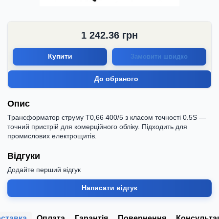
1 242.36
грн
Купити
Замовити швидко
До обраного
Опис
Трансформатор струму Т0,66 400/5 з класом точності 0.5S —
точний пристрій для комерційного обліку. Підходить для
промислових електрощитів.
Відгуки
Додайте перший відгук
Написати відгук
ставка
Оплата
Гарантія
Повернення
Консульта