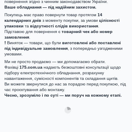
повернення згідно з чинним законодавством України.
Ваше обладнання — під надійним захистом.
Покупець має право повернути товар протягом
14
календарних днів
з моменту покупки, за умови
цілісності
упаковки
та
відсутності слідів використання
.
Підставою для повернення є
товарний чек або номер
замовлення
.
❗ Виняток — товари, що були
виготовлені або поставлені
під індивідуальне замовлення
, з попередньо узгодженими
умовами.
Ми не просто продаємо — ми допомагаємо обрати.
Фахівці
175.com.ua
надають безкоштовні консультації щодо
підбору електротехнічного обладнання, розрахунку
навантаження, сумісності компонентів та складання щитів.
Ви можете звернутися до нас за порадою перед покупкою, під
час проєктування або монтажу.
Чесно, зрозуміло і по суті — ми поруч на кожному етапі.