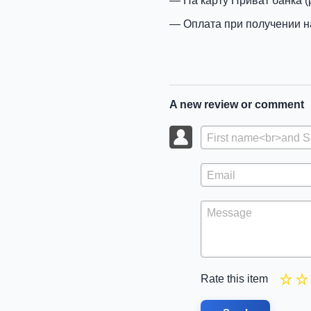
На карту Приват банка (
Оплата при получении н
A new review or comment
Rate this item