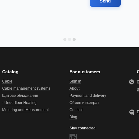
Send
Catalog
For customers
Cable
Sign in
Cable management systems
About
B
Щитове обладнання
Payment and delivery
- Underfloor Heating
Обмен и возврат
Metering and Measurement
Contact
E
Blog
Stay connected