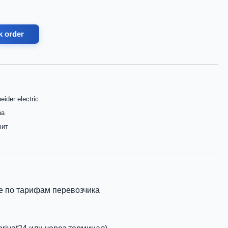
k order
eider electric
na
фит
е по тарифам перевозчика