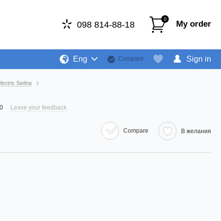
0
My order
098 814-88-18
Eng
Sign in
Compare
lectric Sedna
0
Leave your feedback
Compare
В желания