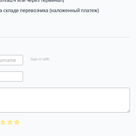
privat24 или через терминал)
а складе перевозчика (наложенный платеж)
Sign in with