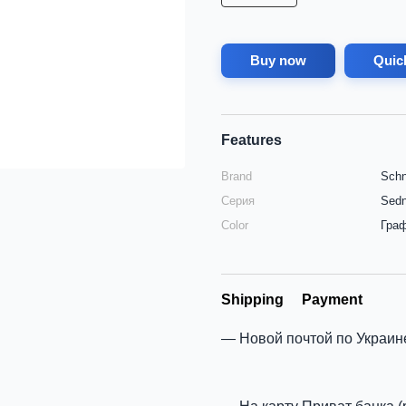
Buy now
Quic
Features
Brand
Schn
Серия
Sed
Color
Гра
Shipping
Payment
Новой почтой по Украин