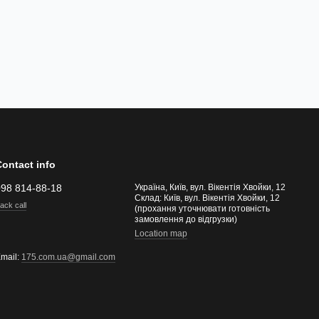
Contact info
098 814-88-18
Україна, Київ, вул. Вікентія Хвойки, 12
Склад: Київ, вул. Вікентія Хвойки, 12
ack call
(прохання уточнювати готовність
замовлення до відгрузки)
Location map
mail:
175.com.ua@gmail.com