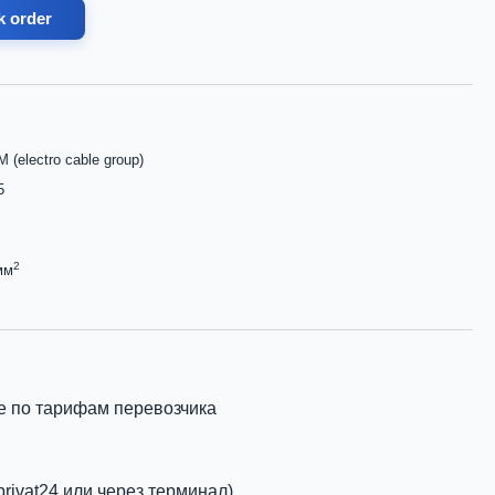
k order
 (electro cable group)
5
2
мм
е по тарифам перевозчика
privat24 или через терминал)