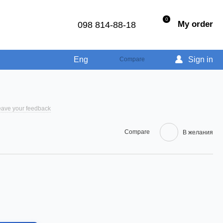
0
My order
098 814-88-18
Eng
Sign in
Compare
ave your feedback
Compare
В желания