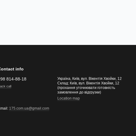
Contact info
098 814-88-18
Україна, Київ, вул. Вікентія Хвойки, 12
Склад: Київ, вул. Вікентія Хвойки, 12
ack call
(прохання уточнювати готовність
замовлення до відгрузки)
Location map
mail:
175.com.ua@gmail.com