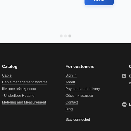
Catalog
For customers
Cable
Sign in
Cable management systems
About
B
Щитове обладнання
Payment and delivery
- Underfloor Heating
Обмен и возврат
Metering and Measurement
Contact
E
Blog
Stay connected