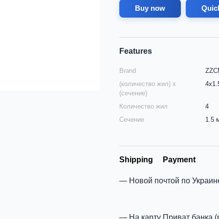
Buy now
Quic
Features
Brand
ZZCM
(количество жил) х
4х1.
(сечение)
Количество жил
4
Сечение
1.5 
Shipping
Payment
Новой почтой по Украин
На карту Приват банка (