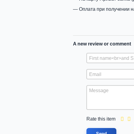
Оплата при получении н
A new review or comment
Rate this item
Send