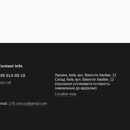
Contact info
098 814-88-18
Україна, Київ, вул. Вікентія Хвойки, 12
Склад: Київ, вул. Вікентія Хвойки, 12
ack call
(прохання уточнювати готовність
замовлення до відгрузки)
Location map
mail:
175.com.ua@gmail.com