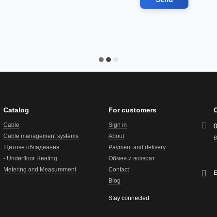
Catalog
For customers
Cable
Sign in
Cable management systems
About
B
Щитове обладнання
Payment and delivery
- Underfloor Heating
Обмен и возврат
Metering and Measurement
Contact
E
Blog
Stay connected