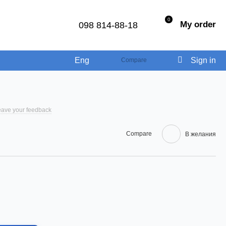
0
My order
098 814-88-18
Eng
Sign in
Compare
ave your feedback
Compare
В желания