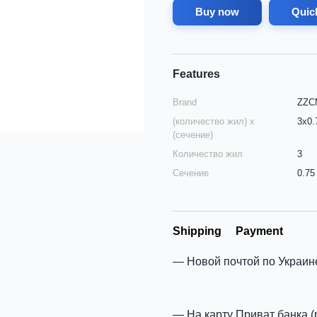
Buy now
Quic
Features
Brand
ZZCM
(количество жил) х
3х0.
(сечение)
Количество жил
3
Сечение
0.75
Shipping
Payment
Новой почтой по Украин
На карту Приват банка (