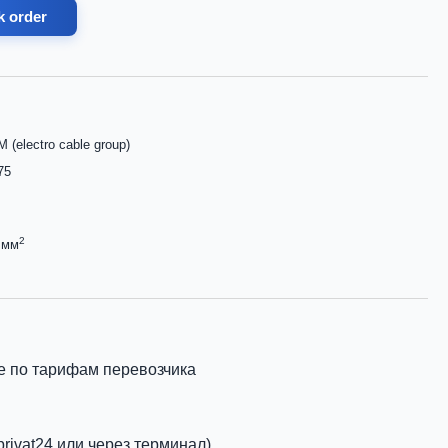
k order
 (electro cable group)
75
2
 мм
е по тарифам перевозчика
privat24 или через терминал)