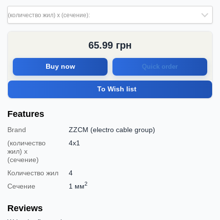
(количество жил) х (сечение):
65.99
грн
Buy now
Quick order
To Wish list
Features
Brand
ZZCM (electro cable group)
(количество
4х1
жил) х
(сечение)
Количество жил
4
2
Сечение
1 мм
Reviews