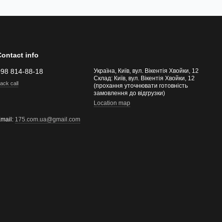
Contact info
098 814-88-18
Україна, Київ, вул. Вікентія Хвойки, 12
Склад: Київ, вул. Вікентія Хвойки, 12
ack call
(прохання уточнювати готовність
замовлення до відгрузки)
Location map
mail:
175.com.ua@gmail.com