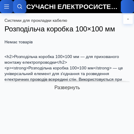
СУЧАСНІ ЕЛЕКТРОСИСТЕМИ
Системи для прокладки кабелю
Розподільча коробка 100×100 мм
Немає товарів
<h2>Розподільча коробка 100×100 мм — для прихованого
монтажу електропроводки</h2>
<p><strong>Розподільча коробка 100×100 мм</strong> — це
універсальний елемент для з'єднання та розведення
електричних проводів всередині стін. Використовується при
прихованому монтажі в гіпсокартон, бетон, цеглу та інші
Развернуть
будівельні матеріали.</p>
<h3>Особливості:</h3>
<ul>
<li>Розмір: 100×100×50 мм</li>
<li>Матеріал: негорючий пластик</li>
<li>Тип монтажу: прихований (всередині стіни)</li>
<li>Кріплення: гвинтове або на розпірні лапки</li>
</ul>