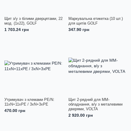
Щит з/у з білими дверцятами, 22
Маркувальна етикетка (10 шт.)
мод. (1х22), GOLF
для щитів GOLF
1 703.24 грн
347.90 грн
Утримувач з клемами PE/N:
Щит 2-рядний для ММ-
11xN+11xPE / 3xN+3xPE
обладнання, в/у з металевими
дверями, VOLTA
470.00 грн
2 920.00 грн