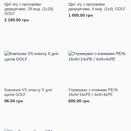
Щит в/у з прозорими
Щит з/у з прозорими
дверцятами, 18 мод. (1х18),
дверцятами, 4 мод. (1х4), GOLF
GOLF
1 000.00 грн
2 190.00 грн
Ковпачки VS классу II для
Утримувач з клемами PE/N:
щитів GOLF
16xN+14xPE / 4xN+4xPE
96.04 грн
600.00 грн