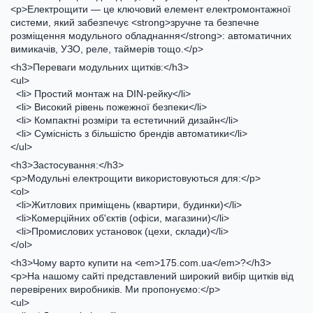
<p>Електрощити — це ключовий елемент електромонтажної
системи, який забезпечує <strong>зручне та безпечне
розміщення модульного обладнання</strong>: автоматичних
вимикачів, УЗО, реле, таймерів тощо.</p>
<h3>Переваги модульних щитків:</h3>
<ul>
<li> Простий монтаж на DIN-рейку</li>
<li> Високий рівень пожежної безпеки</li>
<li> Компактні розміри та естетичний дизайн</li>
<li> Сумісність з більшістю брендів автоматики</li>
</ul>
<h3>Застосування:</h3>
<p>Модульні електрощити використовуються для:</p>
<ol>
<li>Житлових приміщень (квартири, будинки)</li>
<li>Комерційних об'єктів (офіси, магазини)</li>
<li>Промислових установок (цехи, склади)</li>
</ol>
<h3>Чому варто купити на <em>175.com.ua</em>?</h3>
<p>На нашому сайті представлений широкий вибір щитків від
перевірених виробників. Ми пропонуємо:</p>
<ul>