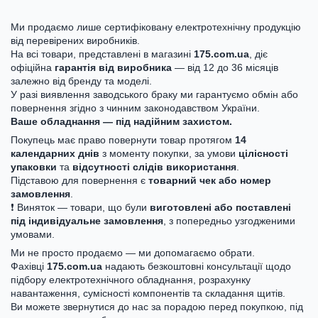
Ми продаємо лише сертифіковану електротехнічну продукцію
від перевірених виробників.
На всі товари, представлені в магазині
175.com.ua
, діє
офіційна
гарантія від виробника
— від 12 до 36 місяців
залежно від бренду та моделі.
У разі виявлення заводського браку ми гарантуємо обмін або
повернення згідно з чинним законодавством України.
Ваше обладнання — під надійним захистом.
Покупець має право повернути товар протягом
14
календарних днів
з моменту покупки, за умови
цілісності
упаковки
та
відсутності слідів використання
.
Підставою для повернення є
товарний чек або номер
замовлення
.
❗ Виняток — товари, що були
виготовлені або поставлені
під індивідуальне замовлення
, з попередньо узгодженими
умовами.
Ми не просто продаємо — ми допомагаємо обрати.
Фахівці
175.com.ua
надають безкоштовні консультації щодо
підбору електротехнічного обладнання, розрахунку
навантаження, сумісності компонентів та складання щитів.
Ви можете звернутися до нас за порадою перед покупкою, під