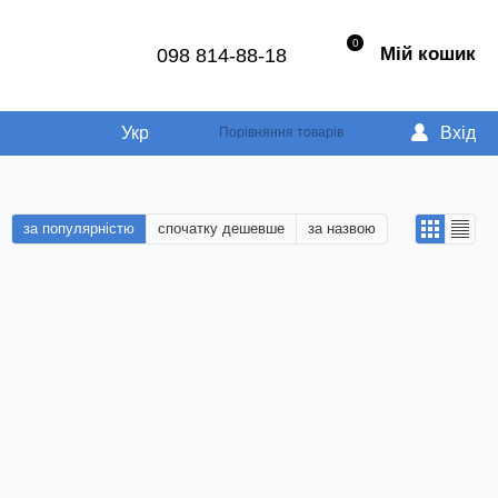
0
Мій кошик
098 814-88-18
Укр
Вхід
Порівняння товарів
за популярністю
спочатку дешевше
за назвою