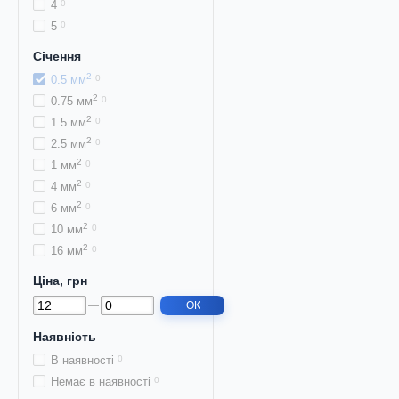
4
0
5
0
Січення
2
0.5 мм
0
2
0.75 мм
0
2
1.5 мм
0
2
2.5 мм
0
2
1 мм
0
2
4 мм
0
2
6 мм
0
2
10 мм
0
2
16 мм
0
Ціна, грн
ОК
Наявність
В наявності
0
Немає в наявності
0