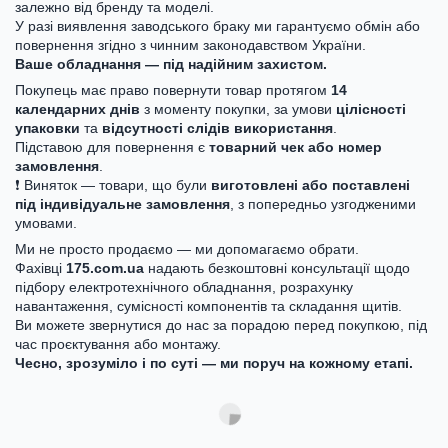
залежно від бренду та моделі.
У разі виявлення заводського браку ми гарантуємо обмін або
повернення згідно з чинним законодавством України.
Ваше обладнання — під надійним захистом.
Покупець має право повернути товар протягом
14
календарних днів
з моменту покупки, за умови
цілісності
упаковки
та
відсутності слідів використання
.
Підставою для повернення є
товарний чек або номер
замовлення
.
❗ Виняток — товари, що були
виготовлені або поставлені
під індивідуальне замовлення
, з попередньо узгодженими
умовами.
Ми не просто продаємо — ми допомагаємо обрати.
Фахівці
175.com.ua
надають безкоштовні консультації щодо
підбору електротехнічного обладнання, розрахунку
навантаження, сумісності компонентів та складання щитів.
Ви можете звернутися до нас за порадою перед покупкою, під
час проєктування або монтажу.
Чесно, зрозуміло і по суті — ми поруч на кожному етапі.