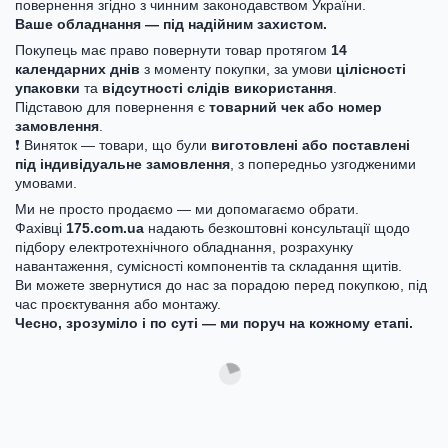
повернення згідно з чинним законодавством України.
Ваше обладнання — під надійним захистом.
Покупець має право повернути товар протягом
14
календарних днів
з моменту покупки, за умови
цілісності
упаковки
та
відсутності слідів використання
.
Підставою для повернення є
товарний чек або номер
замовлення
.
❗ Виняток — товари, що були
виготовлені або поставлені
під індивідуальне замовлення
, з попередньо узгодженими
умовами.
Ми не просто продаємо — ми допомагаємо обрати.
Фахівці
175.com.ua
надають безкоштовні консультації щодо
підбору електротехнічного обладнання, розрахунку
навантаження, сумісності компонентів та складання щитів.
Ви можете звернутися до нас за порадою перед покупкою, під
час проєктування або монтажу.
Чесно, зрозуміло і по суті — ми поруч на кожному етапі.