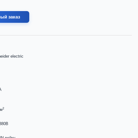
ый заказ
eider electric
А
2
мм
380В
IN рейку