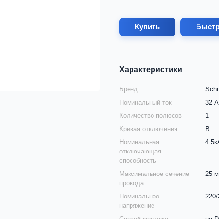
Купить
Быстр
Характеристики
Бренд
Schn
Номинальный ток
32 А
Количество полюсов
1
Кривая отключения
B
Номинальная
4.5к
отключающая
способность
Максимальное сечение
25 
провода
Номинальное
220/
напряжение
Способ монтажа
на D